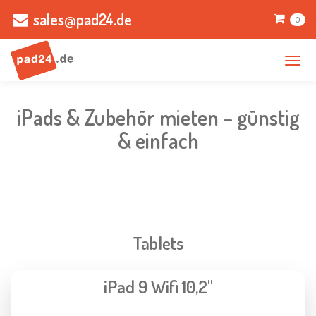
sales@pad24.de
0
Navi
auf-
iPads & Zubehör mieten – günstig
& einfach
Tablets
iPad 9 Wifi 10,2"